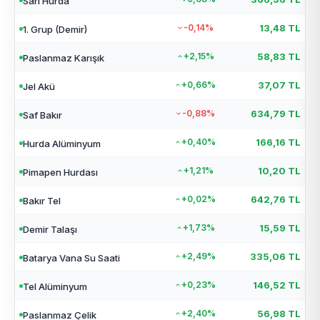
Sarı Hurda
-0,14%
13,48 TL
1. Grup (Demir)
+2,15%
58,83 TL
Paslanmaz Karışık
+0,66%
37,07 TL
Jel Akü
-0,88%
634,79 TL
Saf Bakır
+0,40%
166,16 TL
Hurda Alüminyum
+1,21%
10,20 TL
Pimapen Hurdası
+0,02%
642,76 TL
Bakır Tel
+1,73%
15,59 TL
Demir Talaşı
+2,49%
335,06 TL
Batarya Vana Su Saati
+0,23%
146,52 TL
Tel Alüminyum
+2,40%
56,98 TL
Paslanmaz Çelik