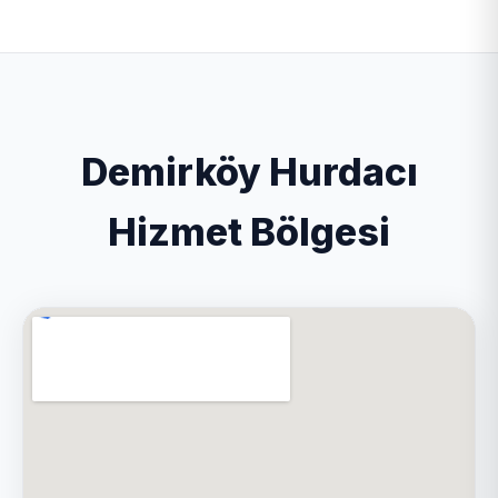
ilçesinde geniş bir mobil ağ ile hizmet veriyoruz.
fabrika sökümü hizmetlerini vermektedir. Kapıda
Özellikle Vize, Kofçaz, Pehlivanköy, Lüleburgaz
nakit ödeme ve hızlı havale/EFT yöntemi ile
ilçelerinde yoğun hizmet vermekteyiz.
çalışmaktadır.
Demirköy Hurdacı
Hizmet Bölgesi