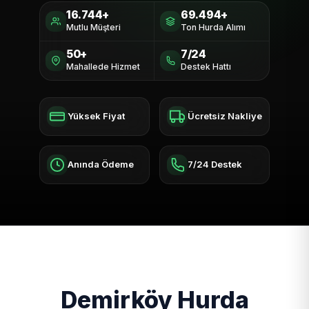
16.744+
69.494+
Mutlu Müşteri
Ton Hurda Alımı
50+
7/24
Mahallede Hizmet
Destek Hattı
Yüksek Fiyat
Ücretsiz Nakliye
Anında Ödeme
7/24 Destek
Demirköy Hurda