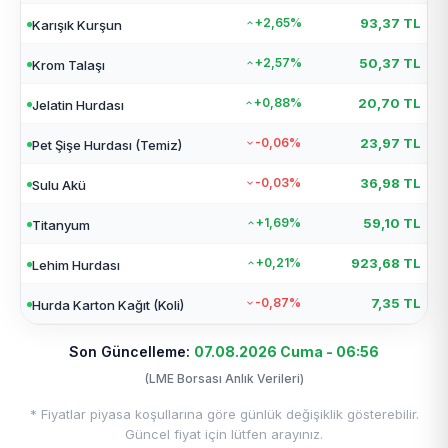
+2,65%
93,37 TL
Karışık Kurşun
+2,57%
50,37 TL
Krom Talaşı
+0,88%
20,70 TL
Jelatin Hurdası
-0,06%
23,97 TL
Pet Şişe Hurdası (Temiz)
-0,03%
36,98 TL
Sulu Akü
+1,69%
59,10 TL
Titanyum
+0,21%
923,68 TL
Lehim Hurdası
-0,87%
7,35 TL
Hurda Karton Kağıt (Koli)
Son Güncelleme:
07.08.2026 Cuma - 06:56
(LME Borsası Anlık Verileri)
* Fiyatlar piyasa koşullarına göre günlük değişiklik gösterebilir.
Güncel fiyat için lütfen arayınız.