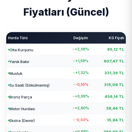
Fiyatları (Güncel)
Hurda Türü
Değişim
KG Fiyatı
+2,06%
85,12 TL
Olta Kurşunu
+1,59%
607,47 TL
Yanık Bakır
+1,32%
331,39 TL
Musluk
-0,55%
315,08 TL
Su Saati (Sökülmemiş)
+0,99%
456,14 TL
Bronz Parça
+2,60%
38,44 TL
Motor Hurdası
-0,03%
15,84 TL
Ekstra (Demir)
+0,68%
366,96 TL