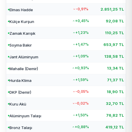
-0,91%
2.851,25 TL
Elmas Hadde
+0,45%
92,08 TL
Külçe Kurşun
+1,23%
110,25 TL
Zamak Karışık
+1,47%
653,97 TL
Soyma Bakır
+1,09%
138,58 TL
Jant Alüminyum
+0,93%
13,34 TL
Mahalle (Demir)
+1,59%
71,37 TL
Hurda Klima
-0,05%
18,90 TL
DKP (Demir)
-0,02%
32,70 TL
Kuru Akü
+1,50%
76,82 TL
Alüminyum Talaşı
+0,88%
419,12 TL
Bronz Talaşı